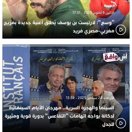
الإثنين 6 أكتوبر 2025 - 17:31
“وسع”: لارتيست بن يوسف يُطلق أغنية جديدة بمزيج
مغربي-مصري فريد
الأربعاء 24 سبتمبر 2025 - 13:58
السينما والهجرة السرية.. مهرجان الأيام السينمائية
لدكالة يواجه اتهامات “التقاعس” بدورة قوية ومثيرة
للجدل