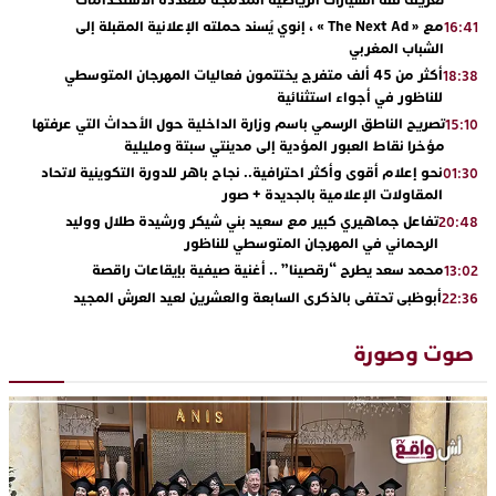
مع « The Next Ad » ، إنوي يُسند حملته الإعلانية المقبلة إلى
16:41
الشباب المغربي
أكثر من 45 ألف متفرج يختتمون فعاليات المهرجان المتوسطي
18:38
للناظور في أجواء استثنائية
تصريح الناطق الرسمي باسم وزارة الداخلية حول الأحداث التي عرفتها
15:10
مؤخرا نقاط العبور المؤدية إلى مدينتي سبتة ومليلية
نحو إعلام أقوى وأكثر احترافية.. نجاح باهر للدورة التكوينية لاتحاد
01:30
المقاولات الإعلامية بالجديدة + صور
تفاعل جماهيري كبير مع سعيد بني شيكر ورشيدة طلال ووليد
20:48
الرحماني في المهرجان المتوسطي للناظور
محمد سعد يطرح “رقصينا” .. أغنية صيفية بإيقاعات راقصة
13:02
أبوظبي تحتفي بالذكرى السابعة والعشرين لعيد العرش المجيد
22:36
بحضور سمو الشيخ زايد بن محمد بن زايد وسمو الشيخ نهيان بن مبارك
دنيا بوطازوت تواصل تألقها الفني وتؤكد مكانتها بأداء مميز في
13:30
صوت وصورة
“كوفرة فالغيس”
يقظة أمنية تنهي كابوس الفتاة القاصر: كواليس مثيرة لعملية تحرير
19:11
رهينتين من قبضة ذي سوابق بالجديدة
اتحاد المقاولات الإعلامية يقود قاطرة التكوين بالجديدة ويستضيف
17:27
الإعلامي سعيد بلفقير في دورة استثنائية