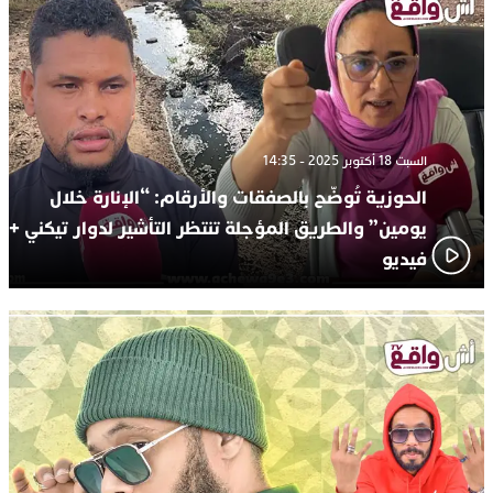
السبت 18 أكتوبر 2025 - 14:35
الحوزية تُوضّح بالصفقات والأرقام: “الإنارة خلال
يومين” والطريق المؤجلة تنتظر التأشير لدوار تيكني +
فيديو