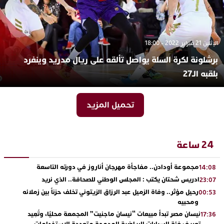
الإثنين 21 فبراير 2022 - 18:00
برشلونة لكرة السلة يواصل تألقه على ريال مدريد وينفرد
بلقبه الـ27
تحميل المزيد
24 ساعة
مجموعة أودادن.. مفاجأة مهرجان أناروز في دورته التاسعة
14:08
ادريس شحتان يكتب : المجلس الوطني للصحافة.. الذي نريد
23:07
رحيل مؤثر.. وفاة الزميل عبد الرزاق الزيتوني تخلف حزناً بين زملائه
00:53
ومحبيه
نيسان مصر تبدأ مبيعات “نيسان ماجنيت” المجمعة محليًا، وتُعِيد
17:36
تعريف فئة السيارات الرياضية المدمجة متعددة الاستخدامات