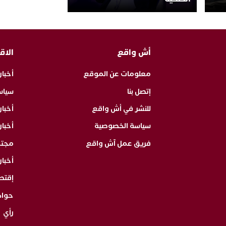
أش واقع
الاق
معلومات عن الموقع
أخبار
إتصل بنا
سياس
للنشر في أش واقع
أخبا
سياسة الخصوصية
أخبار
فريق عمل آش واقع
مجت
أخبار
إقتص
حوا
رأي