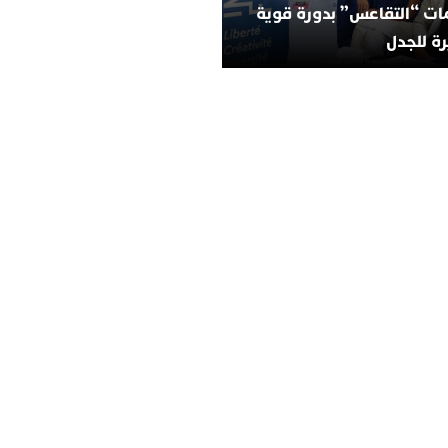
ات “التقاعس” بدورة قوية
ة للجدل