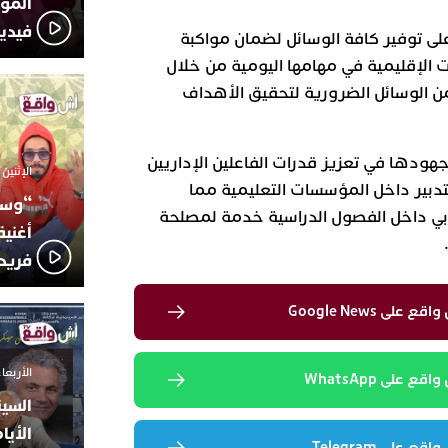
المؤج
فيدي
على توفير كافة الوسائل لضمان مواكبة
ت الإقليمية في مهامها اليومية من خلال
من الوسائل الضرورية لتحقيق الأهداف
جهودها في تعزيز قدرات الفاعلين الإداريين
الإثنين 6 أكتوبر 2025 - 17:31
لتدبير داخل المؤسسات التعليمية مما
“وسع
ي داخل الفصول الدراسية خدمة لمصلحة
أغني
فريد
لى Google News
الأربعاء 24 سبتمبر 2025 -
 على WhatsApp
السين
الأيا
 على Telegram