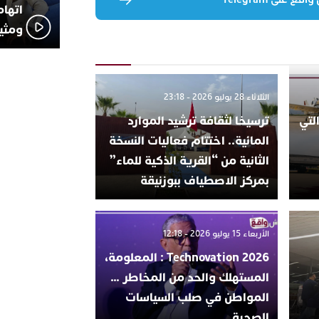
اتهام
ومثير
الثلاثاء 28 يوليو 2026 - 23:18
لتي
ترسيخا لثقافة ترشيد الموارد
المائية.. اختتام فعاليات النسخة
الثانية من “القرية الذكية للماء”
بمركز الاصطياف ببوزنيقة
الأربعاء 15 يوليو 2026 - 12:18
Technovation 2026 : المعلومة،
المستهلك والحد من المخاطر …
المواطن في صلب السياسات
الصحية