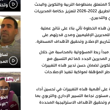
أحكام القانون الإطار رقم 51.17 المتعلق بمنظومة التربية والتكوين والبحث
وتخت
العلمي إلى جانب تنفيذ خارطة الطريق 2022-2026 لتعزيز حكامة المديريات
 والتدبيري.
 هذه الخطوة تأتي بناءً على نتائج عملية
ي للمديرين الإقليميين ومدى قدرتهم على
شاريع الإصلاح وتحقيق الأهداف المسطرة.
الأحد 7 ديسمبر 2025 - 21:42
مبدأ ربط المسؤولية بالمحاسبة من خلال
تساؤ
 المديرين الجدد كما تم التنسيق مع
المج
التكوين لضمان حسن تدبير هذه التغييرات
طر المؤهلة لمواكبة تنفيذ الإصلاحات
على أهمية هذه التغييرات في تحسين أداء
السبت 18 أكتوبر 2025 - 14:35
 مستوى نجاعة التسيير الإداري والتربوي بما
الحوز
م وتحقيق الأهداف الاستراتيجية المحددة
“الإن