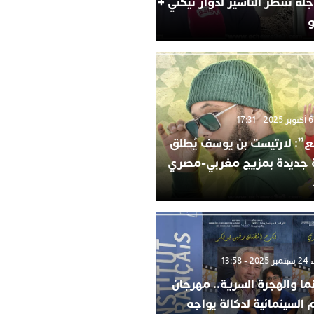
لة تنتظر التأشير لدوار تيكني +
و
”: لارتيست بن يوسف يُطلق
ة جديدة بمزيج مغربي-مصري
 13:58
ما والهجرة السرية.. مهرجان
م السينمائية لدكالة يواجه