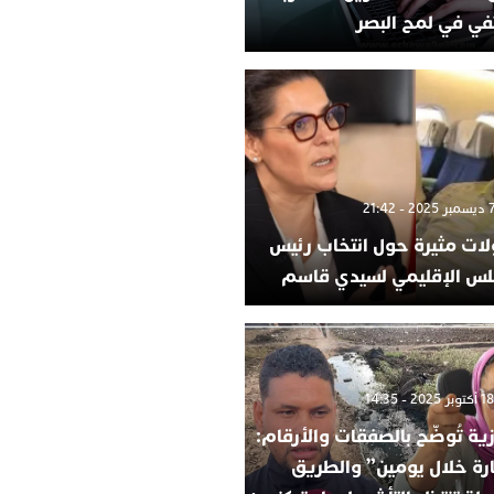
في في لمح البصر
لات مثيرة حول انتخاب رئيس
لس الإقليمي لسيدي قاسم
ية تُوضّح بالصفقات والأرقام:
ارة خلال يومين” والطريق