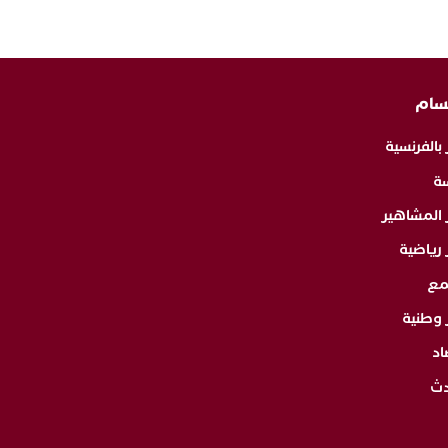
سام
 بالفرنسية
ة
ر المشاهير
 رياضية
مع
 وطنية
اد
دث