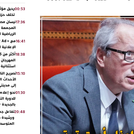
رحيل مؤثر
00:53
تخلف حزنا
نيسان مصر
17:36
المجمعة مح
الرياضية 
16:41
الإعلانية 
18:38
المهرجان 
استثنائية
تصريح الن
15:10
الأحداث ال
إلى مدينتي
نحو إعلام 
01:30
للدورة الت
بالجديدة 
تفاعل جم
20:48
ورشيدة ط
المتوسطي
محمد سعد 
13:02