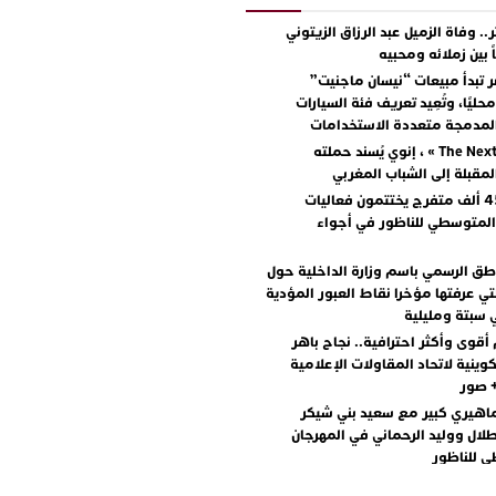
.. وفاة الزميل عبد الرزاق الزيتوني
ً بين زملائه ومحبيه
 تبدأ مبيعات “نيسان ماجنيت”
ليًا، وتُعِيد تعريف فئة السيارات
المدمجة متعددة الاستخدامات
مع « The Next Ad » ، إنوي يُسند حملته
المقبلة إلى الشباب المغربي
أكثر من 45 ألف متفرج يختتمون فعاليات
المتوسطي للناظور في أجواء
اطق الرسمي باسم وزارة الداخلية حول
تي عرفتها مؤخرا نقاط العبور المؤدية
 سبتة ومليلية
أقوى وأكثر احترافية.. نجاح باهر
كوينية لاتحاد المقاولات الإعلامية
+ صور
اهيري كبير مع سعيد بني شيكر
لال ووليد الرحماني في المهرجان
 للناظور
يطرح “رقصينا” .. أغنية صيفية