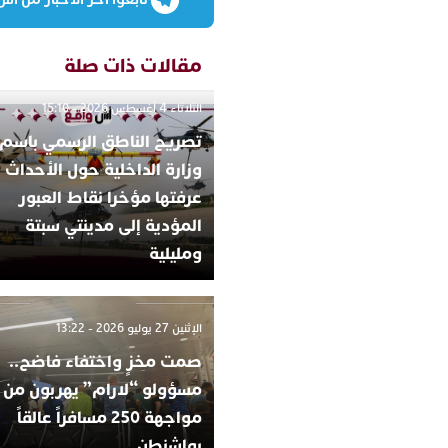
مقالات ذات صلة
الثلاثاء 4 أغسطس 2026 - 15:10
تصريح الناطق الرسمي باسم
وزارة الداخلية حول الأحداث ا
عرفتها مؤخرا نقاط العبور
المؤدية إلى مدينتي سبتة
ومليلية
الإثنين 27 يوليو 2026 - 13:22
صمت مخزٍ واختفاء فاضح..
مسؤولو “لارام” يهربون من
مواجهة 250 مسافراً عالقاً
بواشنطن