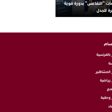
ات “التقاعس” بدورة قوية
ة للجدل
سام
 بالفرنسية
ة
ر المشاهير
 رياضية
مع
 وطنية
اد