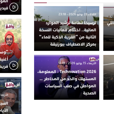
المؤج
فيدي
الثلاثاء 28 يوليو 2026 - 23:18
لتي
ترسيخا لثقافة ترشيد الموارد
المائية.. اختتام فعاليات النسخة
الثانية من “القرية الذكية للماء”
بمركز الاصطياف ببوزنيقة
الإثنين 6 أكتوبر 2025 - 17:31
“وسع
أغني
الأربعاء 15 يوليو 2026 - 12:18
فريد
Technovation 2026 : المعلومة،
المستهلك والحد من المخاطر …
المواطن في صلب السياسات
الصحية
الأربعاء 24 سبتمبر 2025 -
السين
الأيا