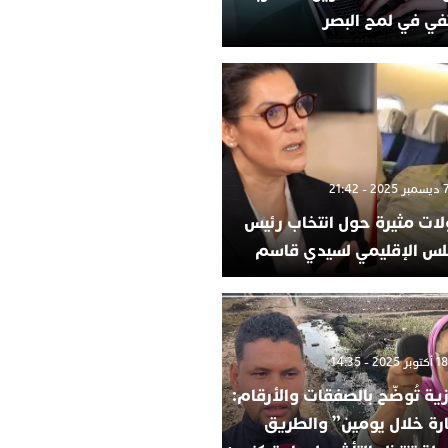
في في لمح البصر
لات مثيرة حول انتخاب رئيس
لس الإقليمي لسيدي قاسم
ية تُوضّح بالصفقات والأرقام:
ارة خلال يومين” والطريق