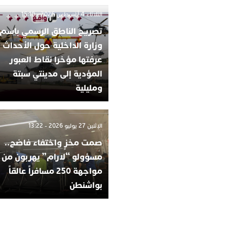
الثلاثاء 4 أغسطس 2026 - 15:10
تصريح الناطق الرسمي باسم
وزارة الداخلية حول الأحداث ا
عرفتها مؤخرا نقاط العبور
المؤدية إلى مدينتي سبتة
ومليلية
الإثنين 27 يوليو 2026 - 13:22
صمت مخزٍ واختفاء فاضح..
مسؤولو “لارام” يهربون من
مواجهة 250 مسافراً عالقاً
بواشنطن