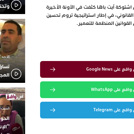
وتخت
 اشتوكة آيت باها كثفت في الآونة الأخيرة
القانوني، في إطار استراتيجية تروم تحسين
القوانين المنظمة للتعمير.
الأحد 7 ديسمبر 2025 - 21:42
تساؤ
لى Google News
المج
 على WhatsApp
السبت 18 أكتوبر 2025 - 14:35
 على Telegram
الحوز
“الإن