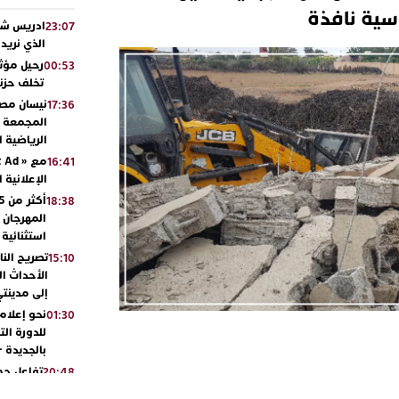
ية نافذة
ادريس شحت
23:07
الذي نريد
رحيل مؤثر
00:53
تخلف حزنا
نيسان مصر
17:36
المجمعة مح
الرياضية 
16:41
الإعلانية 
18:38
المهرجان 
استثنائية
تصريح الن
15:10
الأحداث ال
إلى مدينتي
نحو إعلام 
01:30
للدورة الت
بالجديدة 
تفاعل جم
20:48
ورشيدة ط