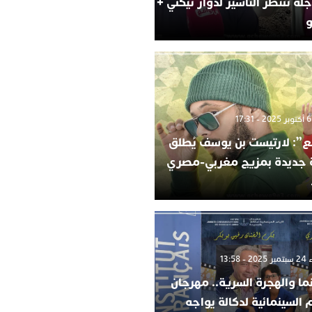
لة تنتظر التأشير لدوار تيكني +
و
”: لارتيست بن يوسف يُطلق
ة جديدة بمزيج مغربي-مصري
 13:58
ما والهجرة السرية.. مهرجان
م السينمائية لدكالة يواجه