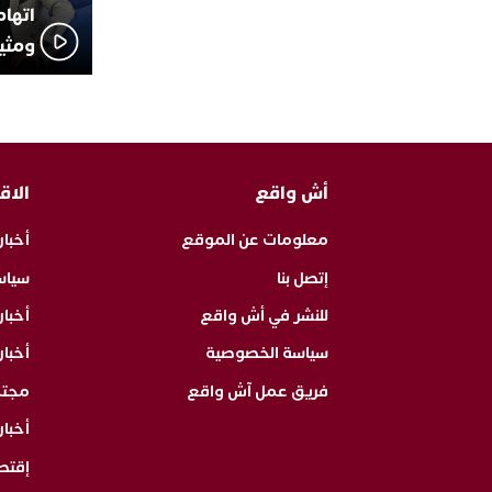
اتهام
ومثير
أش واقع
الاق
معلومات عن الموقع
أخبار
إتصل بنا
سياس
للنشر في أش واقع
أخبا
سياسة الخصوصية
أخبار
فريق عمل آش واقع
مجت
أخبار
إقتص