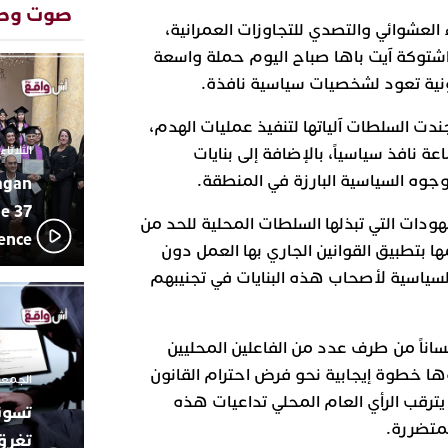
المتوسطي
صوت وص
العشوائي والتصدي للتجاوزات العمرانية،
محمد سعد 
13:02
بإيقاعات 
اشتوكة آيت باها صباح اليوم حملة واسعة
أبوظبي تح
22:36
نية تعود لشخصيات سياسية نافذة.
العرش الم
بن زايد و
 السلطات آلياتها لتنفيذ عمليات الهدم،
دنيا بوطاز
13:30
الثلاثاء 10 مارس 2026 - :40
نافذ سياسياً، بالإضافة إلى بنايات
بأداء ممي
جوه السياسية البارزة في المنطقة.
agan
يقظة أمنية
19:11
مثيرة لعمل
e 37
ودات التي تبذلها السلطات المحلية للحد من
بالجديدة
lence
اتحاد المق
مها بتطبيق القوانين الجاري بها العمل دون
17:27
بالجديدة 
لسياسية لأصحاب هذه البنايات في تجنيبهم
دورة استثن
ترسيخا لثق
23:18
فعاليات ال
ناً من طرف عدد من الفاعلين المحليين
بمركز الا
ها خطوة إيجابية نحو فرض احترام القانون
الجمعة 26 ديسمبر 2025 -
 يترقب الرأي العام المحلي تداعيات هذه
متضررة.
تغرق