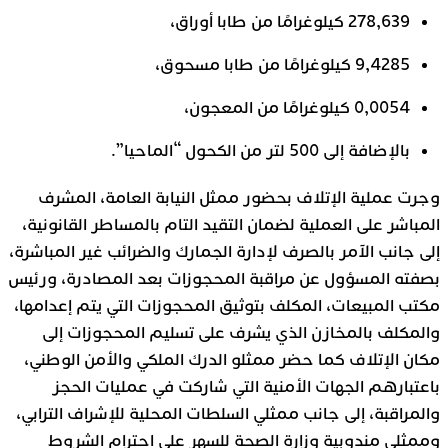
278,639 كيلوغرامًا من طابا أوراق،
9,4285 كيلوغرامًا من طابا مسحوق،
0,0054 كيلوغرامًا من المعجون،
بالإضافة إلى 500 لتر من الكحول “الماحيا”.
وجرت عملية الإتلاف بحضور ممثل النيابة العامة، المشرف
المباشر على العملية لضمان التقيد التام بالمساطر القانونية،
إلى جانب الآمر بالصرف لإدارة الجمارك والضرائب غير المباشرة،
بصفته المسؤول عن مراقبة المحجوزات بعد المصادرة، ورئيس
مكتب المبيعات، المكلف بتوثيق المحجوزات التي يتم إعدامها،
والمكلف بالمخازن الذي يشرف على تسليم المحجوزات إلى
مكان الإتلاف كما حضر ممثلو الدرك الملكي والأمن الوطني،
باعتبارهم الجهات الأمنية التي شاركت في عمليات الحجز
والمراقبة، إلى جانب ممثلي السلطات المحلية للإشراف الترابي،
وممثلي مندوبية وزارة الصحة للسهر على احترام الشروط