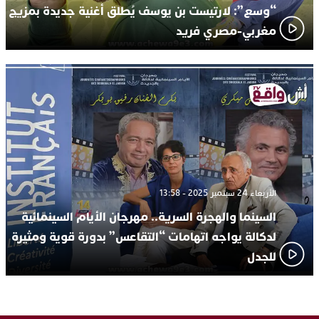
“وسع”: لارتيست بن يوسف يُطلق أغنية جديدة بمزيج
مغربي-مصري فريد
الأربعاء 24 سبتمبر 2025 - 13:58
السينما والهجرة السرية.. مهرجان الأيام السينمائية
لدكالة يواجه اتهامات “التقاعس” بدورة قوية ومثيرة
للجدل