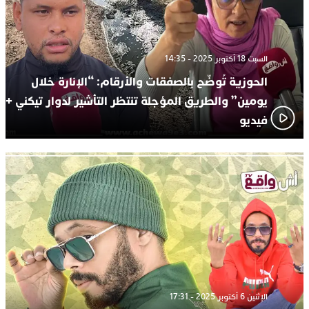
السبت 18 أكتوبر 2025 - 14:35
الحوزية تُوضّح بالصفقات والأرقام: “الإنارة خلال
يومين” والطريق المؤجلة تنتظر التأشير لدوار تيكني +
فيديو
الإثنين 6 أكتوبر 2025 - 17:31