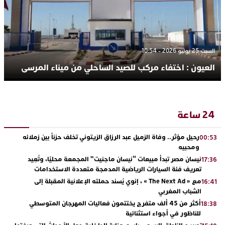
السبت 25 يوليو 2026 - 10:54
العيون : اختفاء مركب للصيد الساحلي من ميناء المرسى
24 ساعة
رحيل مؤثر.. وفاة الزميل عبد الرزاق الزيتوني تخلف حزناً بين زملائه
00:53
ومحبيه
نيسان مصر تبدأ مبيعات “نيسان ماجنيت” المجمعة محليًا، وتُعِيد
17:36
تعريف فئة السيارات الرياضية المدمجة متعددة الاستخدامات
مع « The Next Ad » ، إنوي يُسند حملته الإعلانية المقبلة إلى
16:41
الشباب المغربي
أكثر من 45 ألف متفرج يختتمون فعاليات المهرجان المتوسطي
18:38
للناظور في أجواء استثنائية