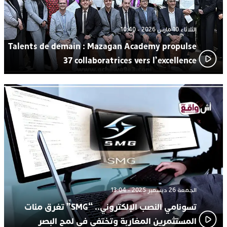
الثلاثاء 10 مارس 2026 - 10:40
Talents de demain : Mazagan Academy propulse
37 collaboratrices vers l’excellence
الجمعة 26 ديسمبر 2025 - 13:04
تسونامي النصب الإلكتروني.. “SMG” تغرق مئات
المستثمرين المغاربة وتختفي في لمح البصر