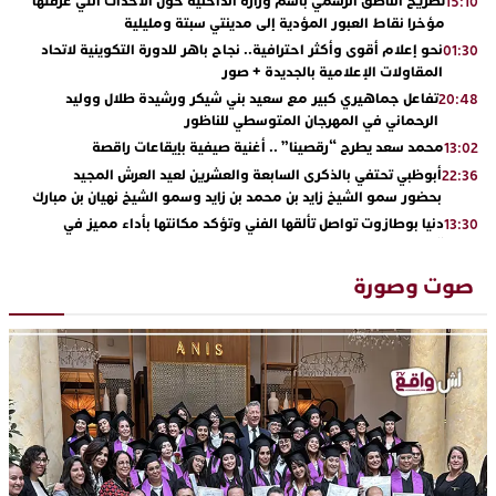
تصريح الناطق الرسمي باسم وزارة الداخلية حول الأحداث التي عرفتها
15:10
مؤخرا نقاط العبور المؤدية إلى مدينتي سبتة ومليلية
نحو إعلام أقوى وأكثر احترافية.. نجاح باهر للدورة التكوينية لاتحاد
01:30
المقاولات الإعلامية بالجديدة + صور
تفاعل جماهيري كبير مع سعيد بني شيكر ورشيدة طلال ووليد
20:48
الرحماني في المهرجان المتوسطي للناظور
محمد سعد يطرح “رقصينا” .. أغنية صيفية بإيقاعات راقصة
13:02
أبوظبي تحتفي بالذكرى السابعة والعشرين لعيد العرش المجيد
22:36
بحضور سمو الشيخ زايد بن محمد بن زايد وسمو الشيخ نهيان بن مبارك
دنيا بوطازوت تواصل تألقها الفني وتؤكد مكانتها بأداء مميز في
13:30
“كوفرة فالغيس”
يقظة أمنية تنهي كابوس الفتاة القاصر: كواليس مثيرة لعملية تحرير
19:11
صوت وصورة
رهينتين من قبضة ذي سوابق بالجديدة
اتحاد المقاولات الإعلامية يقود قاطرة التكوين بالجديدة ويستضيف
17:27
الإعلامي سعيد بلفقير في دورة استثنائية
ترسيخا لثقافة ترشيد الموارد المائية.. اختتام فعاليات النسخة الثانية
23:18
من “القرية الذكية للماء” بمركز الاصطياف ببوزنيقة
من الراب والراي إلى العيطة والأغنية الأمازيغية.. مهرجان الناظور
17:36
المتوسطي يحتفي بتنوع الموسيقى المغربية