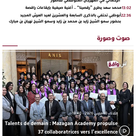
الرحماني في المهرجان المتوسطي للناظور
محمد سعد يطرح “رقصينا” .. أغنية صيفية بإيقاعات راقصة
13:02
أبوظبي تحتفي بالذكرى السابعة والعشرين لعيد العرش المجيد
22:36
بحضور سمو الشيخ زايد بن محمد بن زايد وسمو الشيخ نهيان بن مبارك
دنيا بوطازوت تواصل تألقها الفني وتؤكد مكانتها بأداء مميز في
13:30
“كوفرة فالغيس”
صوت وصورة
يقظة أمنية تنهي كابوس الفتاة القاصر: كواليس مثيرة لعملية تحرير
19:11
رهينتين من قبضة ذي سوابق بالجديدة
اتحاد المقاولات الإعلامية يقود قاطرة التكوين بالجديدة ويستضيف
17:27
الإعلامي سعيد بلفقير في دورة استثنائية
ترسيخا لثقافة ترشيد الموارد المائية.. اختتام فعاليات النسخة الثانية
23:18
من “القرية الذكية للماء” بمركز الاصطياف ببوزنيقة
الثلاثاء 10 مارس 2026 - 10:40
Talents de demain : Mazagan Academy propulse
37 collaboratrices vers l’excellence