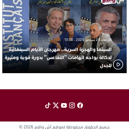
الأربعاء 24 سبتمبر 2025 - 13:58
السينما والهجرة السرية.. مهرجان الأيام السينمائية
لدكالة يواجه اتهامات “التقاعس” بدورة قوية ومثيرة
للجدل
جميع الحقوق محفوظة لموقع أش واقع 2026 ©