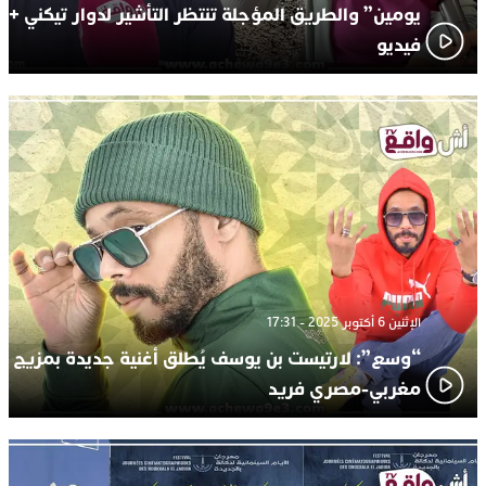
يومين” والطريق المؤجلة تنتظر التأشير لدوار تيكني +
فيديو
الإثنين 6 أكتوبر 2025 - 17:31
“وسع”: لارتيست بن يوسف يُطلق أغنية جديدة بمزيج
مغربي-مصري فريد