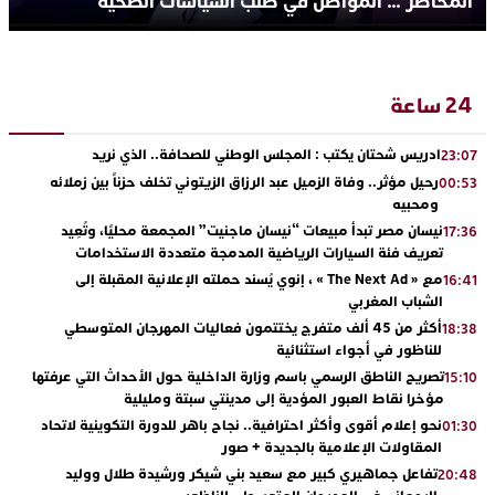
المخاطر … المواطن في صلب السياسات الصحية
24 ساعة
ادريس شحتان يكتب : المجلس الوطني للصحافة.. الذي نريد
23:07
رحيل مؤثر.. وفاة الزميل عبد الرزاق الزيتوني تخلف حزناً بين زملائه
00:53
ومحبيه
نيسان مصر تبدأ مبيعات “نيسان ماجنيت” المجمعة محليًا، وتُعِيد
17:36
تعريف فئة السيارات الرياضية المدمجة متعددة الاستخدامات
مع « The Next Ad » ، إنوي يُسند حملته الإعلانية المقبلة إلى
16:41
الشباب المغربي
أكثر من 45 ألف متفرج يختتمون فعاليات المهرجان المتوسطي
18:38
للناظور في أجواء استثنائية
تصريح الناطق الرسمي باسم وزارة الداخلية حول الأحداث التي عرفتها
15:10
مؤخرا نقاط العبور المؤدية إلى مدينتي سبتة ومليلية
نحو إعلام أقوى وأكثر احترافية.. نجاح باهر للدورة التكوينية لاتحاد
01:30
المقاولات الإعلامية بالجديدة + صور
تفاعل جماهيري كبير مع سعيد بني شيكر ورشيدة طلال ووليد
20:48