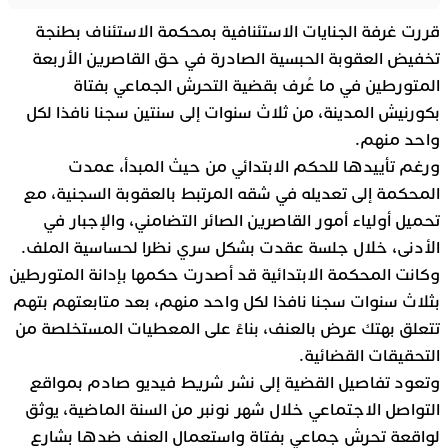
قررت غرفة الجنايات الاستئنافية بمحكمة الاستئناف بطنجة
تخفيض العقوبة الحبسية الصادرة في حق القاصرين الأربعة
المتورطين في ما عُرف بقضية التحرش الجماعي بفتاة
بكورنيش المدينة، من ثلاث سنوات إلى سنتين سجنا نافذا لكل
واحد منهم.
ورغم تأييدها للحكم الابتدائي من حيث المبدأ، عمدت
المحكمة إلى تعديله في شقه المرتبط بالعقوبة السجنية، مع
تحميل أولياء أمور القاصرين الصائر التضامني، والإجبار في
الأدنى، خلال جلسة عقدت بشكل سري نظرا لحساسية الملف.
وكانت المحكمة الابتدائية قد أصدرت حكمها بإدانة المتورطين
بثلاث سنوات سجنا نافذا لكل واحد منهم، بعد متابعتهم بتهم
تتعلق بهتك عرض بالعنف، بناءً على المعطيات المستخلصة من
التحقيقات القضائية.
وتعود تفاصيل القضية إلى نشر شريط فيديو صادم بمواقع
التواصل الاجتماعي خلال شهر نونبر من السنة الماضية، يوثق
لواقعة تحرش جماعي بفتاة واستعمال العنف ضدها بشارع