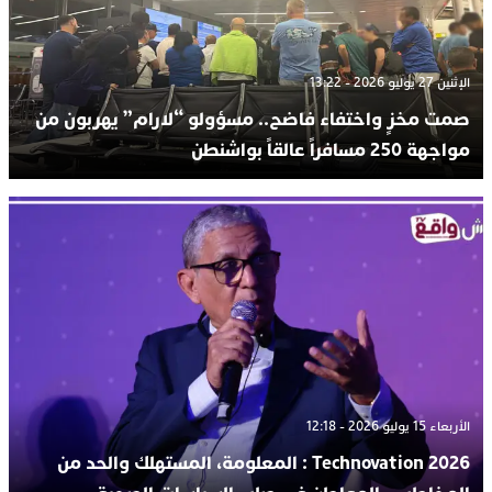
الإثنين 27 يوليو 2026 - 13:22
صمت مخزٍ واختفاء فاضح.. مسؤولو “لارام” يهربون من
مواجهة 250 مسافراً عالقاً بواشنطن
الأربعاء 15 يوليو 2026 - 12:18
Technovation 2026 : المعلومة، المستهلك والحد من