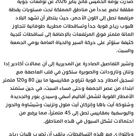
صدرت يومه الخميس فاتح يناير 2026 عن توقعات جوية
مقلقة تضع عدداً من مناطق المملكة تحت مستويات يقظة
مرتفعة تصل إلى اللون الأحمر، حيث ينتظر أن تشهد البلاد
هبوب رياح قوية جداً وتساقطات مطرية طوفانية تتجاوز
المائة ملمتر فوق المرتفعات بالإضافة إلى تساقطات ثلجية
كثيفة ستؤثر على حركة السير والحياة العامة يومي الجمعة
والسبت.
وتشير التفاصيل الصادرة عن المديرية إلى أن عمالات أكادير إدا
وتنان وتارودانت والصويرة ستكون في قلب العاصفة مع
تسجيل أمطار جد قوية تتراوح مقاييسها ما بين 80 و120 ملمتر
ابتداءً من عصر الجمعة وحتى مساء السبت، في حين ستمتد
الأمطار القوية لتشمل أقاليم آسفي وسيدي بنور والجديدة
وشتوكة آيت باها وإنزكان أيت ملول وتزنيت وشيشاوة والحوز
واليوسفية بمقاييس تصل إلى 45 ملمتراً، مما يرفع من
احتمالات تشكل السيول في هذه المناطق.
وبالتوازي مع هذه التساقطات، يرتقب أن تضرب هبات رياح