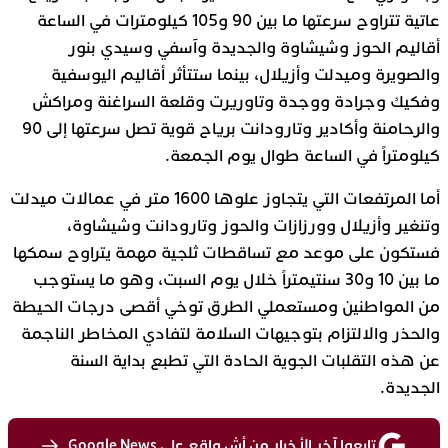
عاتية تتراوح سرعتها ما بين 90 و105 كيلومترات في الساعة
أقاليم الحوز وشيشاوة والجديدة وآسفي وسيدي بنور
والصويرة وميدلت وأزيلال، بينما ستتأثر أقاليم اليوسفية
وفكيك وجرادة ووجدة وتاوريرت وقلعة السراغنة ومراكش
والرحامنة وأكادير وتارودانت برياح قوية تصل سرعتها إلى 90
كيلومتراً في الساعة طوال يوم الجمعة.
أما المرتفعات التي يتجاوز علوها 1600 متر في عمالات ميدلت
وتنغير وأزيلال وورزازات والحوز وتارودانت وشيشاوة،
فستكون على موعد مع تساقطات ثلجية مهمة يتراوح سمكها
ما بين 10 و30 سنتيمتراً خلال يوم السبت، وهو ما يستوجب
من المواطنين ومستعملي الطرق توخي أقصى درجات الحيطة
والحذر والالتزام بتوجيهات السلامة لتفادي المخاطر الناجمة
عن هذه التقلبات الجوية الحادة التي تطبع بداية السنة
الجديدة.
تابعوا آخر الأخبار من أش واقع على Google News