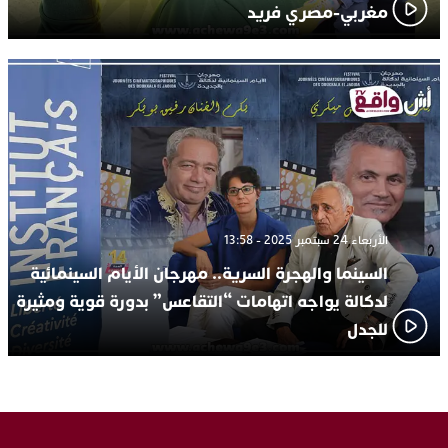
مغربي-مصري فريد
الأربعاء 24 سبتمبر 2025 - 13:58
السينما والهجرة السرية.. مهرجان الأيام السينمائية
لدكالة يواجه اتهامات “التقاعس” بدورة قوية ومثيرة
للجدل