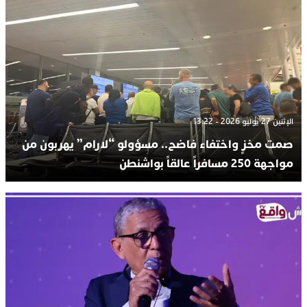
الإثنين 27 يوليو 2026 - 13:22
صمت مخزٍ واختفاء فاضح.. مسؤولو “لارام” يهربون من
مواجهة 250 مسافراً عالقاً بواشنطن