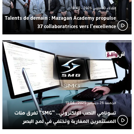
الثلاثاء 10 مارس 2026 - 10:40
Talents de demain : Mazagan Academy propulse
37 collaboratrices vers l’excellence
الجمعة 26 ديسمبر 2025 - 13:04
تسونامي النصب الإلكتروني.. “SMG” تغرق مئات
المستثمرين المغاربة وتختفي في لمح البصر