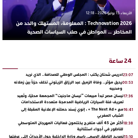
الأربعاء 15 يوليو 2026 - 12:18
Technovation 2026 : المعلومة، المستهلك والحد من
المخاطر … المواطن في صلب السياسات الصحية
24 ساعة
ادريس شحتان يكتب : المجلس الوطني للصحافة.. الذي نريد
23:07
رحيل مؤثر.. وفاة الزميل عبد الرزاق الزيتوني تخلف حزناً بين زملائه
00:53
ومحبيه
نيسان مصر تبدأ مبيعات “نيسان ماجنيت” المجمعة محليًا، وتُعِيد
17:36
تعريف فئة السيارات الرياضية المدمجة متعددة الاستخدامات
مع « The Next Ad » ، إنوي يُسند حملته الإعلانية المقبلة إلى
16:41
الشباب المغربي
أكثر من 45 ألف متفرج يختتمون فعاليات المهرجان المتوسطي
18:38
للناظور في أجواء استثنائية
تصريح الناطق الرسمي باسم وزارة الداخلية حول الأحداث التي عرفتها
15:10