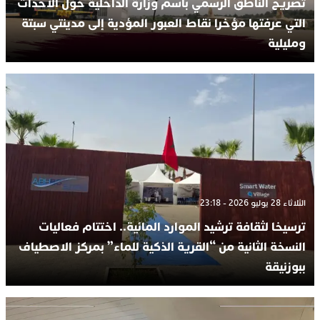
تصريح الناطق الرسمي باسم وزارة الداخلية حول الأحداث
التي عرفتها مؤخرا نقاط العبور المؤدية إلى مدينتي سبتة
ومليلية
الثلاثاء 28 يوليو 2026 - 23:18
ترسيخا لثقافة ترشيد الموارد المائية.. اختتام فعاليات
النسخة الثانية من “القرية الذكية للماء” بمركز الاصطياف
ببوزنيقة