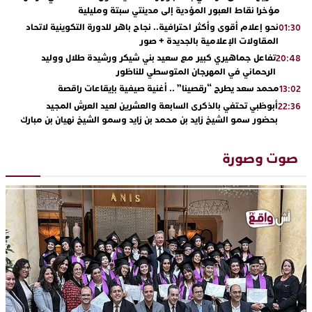
مؤخرا نقاط العبور المؤدية إلى مدينتي سبتة ومليلية
نحو إعلام أقوى وأكثر احترافية.. نجاح باهر للدورة التكوينية لاتحاد
01:30
المقاولات الإعلامية بالجديدة + صور
تفاعل جماهيري كبير مع سعيد بني شيكر ورشيدة طلال ووليد
20:48
الرحماني في المهرجان المتوسطي للناظور
محمد سعد يطرح “رقصينا” .. أغنية صيفية بإيقاعات راقصة
13:02
أبوظبي تحتفي بالذكرى السابعة والعشرين لعيد العرش المجيد
22:36
بحضور سمو الشيخ زايد بن محمد بن زايد وسمو الشيخ نهيان بن مبارك
دنيا بوطازوت تواصل تألقها الفني وتؤكد مكانتها بأداء مميز في
13:30
“كوفرة فالغيس”
صوت وصورة
يقظة أمنية تنهي كابوس الفتاة القاصر: كواليس مثيرة لعملية تحرير
19:11
رهينتين من قبضة ذي سوابق بالجديدة
اتحاد المقاولات الإعلامية يقود قاطرة التكوين بالجديدة ويستضيف
17:27
الإعلامي سعيد بلفقير في دورة استثنائية
ترسيخا لثقافة ترشيد الموارد المائية.. اختتام فعاليات النسخة الثانية
23:18
من “القرية الذكية للماء” بمركز الاصطياف ببوزنيقة