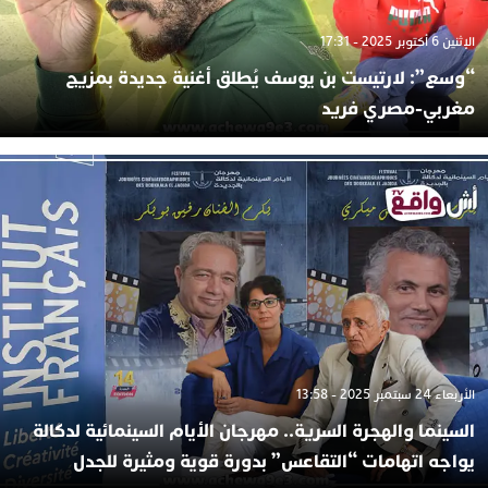
الإثنين 6 أكتوبر 2025 - 17:31
“وسع”: لارتيست بن يوسف يُطلق أغنية جديدة بمزيج
مغربي-مصري فريد
الأربعاء 24 سبتمبر 2025 - 13:58
السينما والهجرة السرية.. مهرجان الأيام السينمائية لدكالة
يواجه اتهامات “التقاعس” بدورة قوية ومثيرة للجدل