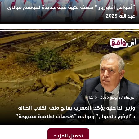
“أحواش أفاوزور” يضيف نكهة فنية جديدة لموسم مولاي
عبد الله 2025
الأربعاء 23 يوليو 2025 - 12:16
وزير الداخلية يؤكد: المغرب يعالج ملف الكلاب الضالة
بـ”الرفق بالحيوان” ويواجه “هجمات إعلامية ممنهجة”
تحميل المزيد