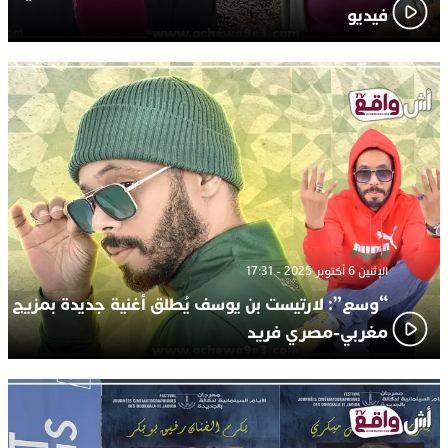
فيديو
الإثنين 6 أكتوبر 2025 - 17:31
“وسع”: لارتيست بن يوسف يُطلق أغنية جديدة بمزيج
مغربي-مصري فريد