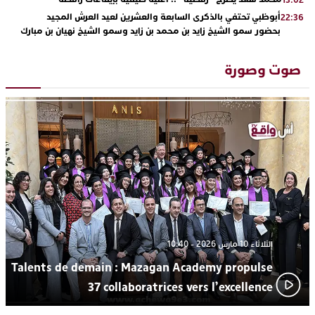
أبوظبي تحتفي بالذكرى السابعة والعشرين لعيد العرش المجيد
22:36
بحضور سمو الشيخ زايد بن محمد بن زايد وسمو الشيخ نهيان بن مبارك
دنيا بوطازوت تواصل تألقها الفني وتؤكد مكانتها بأداء مميز في
13:30
“كوفرة فالغيس”
صوت وصورة
يقظة أمنية تنهي كابوس الفتاة القاصر: كواليس مثيرة لعملية تحرير
19:11
رهينتين من قبضة ذي سوابق بالجديدة
اتحاد المقاولات الإعلامية يقود قاطرة التكوين بالجديدة ويستضيف
17:27
الإعلامي سعيد بلفقير في دورة استثنائية
ترسيخا لثقافة ترشيد الموارد المائية.. اختتام فعاليات النسخة الثانية
23:18
من “القرية الذكية للماء” بمركز الاصطياف ببوزنيقة
الثلاثاء 10 مارس 2026 - 10:40
Talents de demain : Mazagan Academy propulse
37 collaboratrices vers l’excellence