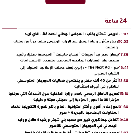
24 ساعة
ادريس شحتان يكتب : المجلس الوطني للصحافة.. الذي نريد
23:07
رحيل مؤثر.. وفاة الزميل عبد الرزاق الزيتوني تخلف حزناً بين زملائه
00:53
ومحبيه
نيسان مصر تبدأ مبيعات “نيسان ماجنيت” المجمعة محليًا، وتُعِيد
17:36
تعريف فئة السيارات الرياضية المدمجة متعددة الاستخدامات
مع « The Next Ad » ، إنوي يُسند حملته الإعلانية المقبلة إلى
16:41
الشباب المغربي
أكثر من 45 ألف متفرج يختتمون فعاليات المهرجان المتوسطي
18:38
للناظور في أجواء استثنائية
تصريح الناطق الرسمي باسم وزارة الداخلية حول الأحداث التي عرفتها
15:10
مؤخرا نقاط العبور المؤدية إلى مدينتي سبتة ومليلية
نحو إعلام أقوى وأكثر احترافية.. نجاح باهر للدورة التكوينية لاتحاد
01:30
المقاولات الإعلامية بالجديدة + صور
تفاعل جماهيري كبير مع سعيد بني شيكر ورشيدة طلال ووليد
20:48
الرحماني في المهرجان المتوسطي للناظور
محمد سعد يطرح “رقصينا” .. أغنية صيفية بإيقاعات راقصة
13:02