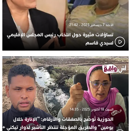
الأحد 7 ديسمبر 2025 - 21:42
تساؤلات مثيرة حول انتخاب رئيس المجلس الإقليمي
لسيدي قاسم
السبت 18 أكتوبر 2025 - 14:35
الحوزية تُوضّح بالصفقات والأرقام: “الإنارة خلال
يومين” والطريق المؤجلة تنتظر التأشير لدوار تيكني +